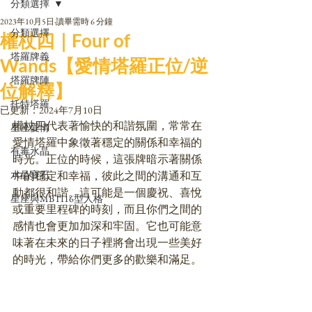
分類選擇
2023年10月5日
讀畢需時 6 分鐘
分類選擇
權杖四｜Four of
塔羅牌義
Wands【愛情塔羅正位/逆
塔羅牌陣
位解釋】
托特塔羅
已更新：
2024年7月10日
權杖四代表著愉快的和諧氛圍，常常在
星座愛情
愛情塔羅中象徵著穩定的關係和幸福的
有毒水晶
時光。正位的時候，這張牌暗示著關係
水晶寶石
中的穩定和幸福，彼此之間的溝通和互
動都很和諧。這可能是一個慶祝、喜悅
星座與MBTI16型人格
或重要里程碑的時刻，而且你們之間的
感情也會更加加深和牢固。它也可能意
味著在未來的日子裡將會出現一些美好
的時光，帶給你們更多的歡樂和滿足。