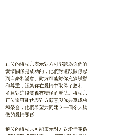
正位的權杖六表示對方可能認為你們的
愛情關係是成功的，他們對這段關係感
到自豪和滿意。對方可能對你充滿讚譽
和尊重，認為你在愛情中取得了勝利，
並且對這段關係有積極的看法。權杖六
正位還可能代表對方願意與你共享成功
和榮譽，他們希望共同建立一個令人驕
傲的愛情關係。
逆位的權杖六可能表示對方對愛情關係