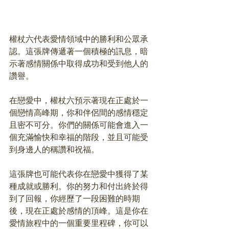
權杖六代表愛情領域中的勝利和公眾承
認。這張牌傳遞著一個積極的訊息，暗
示著感情關係中取得成功和受到他人的
讚譽。
在戀愛中，權杖六預示著現在正處於一
個戀情高峰期，你和伴侶間的感情穩定
且密不可分。你們的關係可能會進入一
個充滿愉快和幸福的階段，並且可能受
到身邊人的稱讚和祝福。
這張牌也可能代表你在戀愛中獲得了某
種成就或勝利。你的努力和付出終於得
到了回報，你經歷了一段困難的時期
後，現在正處於感情的頂峰。這是你在
愛情旅程中的一個重要里程碑，你可以