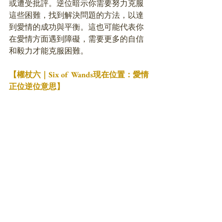
或遭受批評。逆位暗示你需要努力克服
這些困難，找到解決問題的方法，以達
到愛情的成功與平衡。這也可能代表你
在愛情方面遇到障礙，需要更多的自信
和毅力才能克服困難。
【權杖六｜Six of Wands現在位置：愛情
正位逆位意思】