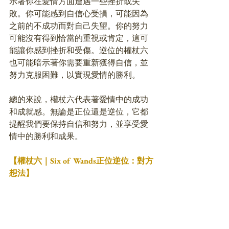
示著你在愛情方面遭遇一些挫折或失
敗。你可能感到自信心受損，可能因為
之前的不成功而對自己失望。你的努力
可能沒有得到恰當的重視或肯定，這可
能讓你感到挫折和受傷。逆位的權杖六
也可能暗示著你需要重新獲得自信，並
努力克服困難，以實現愛情的勝利。
總的來說，權杖六代表著愛情中的成功
和成就感。無論是正位還是逆位，它都
提醒我們要保持自信和努力，並享受愛
情中的勝利和成果。
【權杖六｜Six of Wands正位逆位：對方
想法】