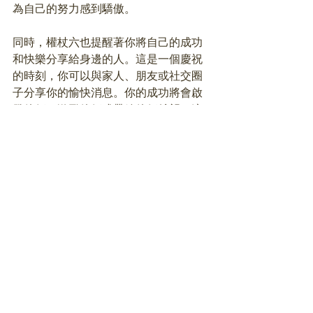
為自己的努力感到驕傲。
同時，權杖六也提醒著你將自己的成功
和快樂分享給身邊的人。這是一個慶祝
的時刻，你可以與家人、朋友或社交圈
子分享你的愉快消息。你的成功將會啟
發他們、激勵他們或帶給他們希望。這
也代表著你擁有著一群支持者和愛護
者，他們願意與你分享喜悅。
總之，權杖六預示著在愛情中獲得勝利
和公眾認可。這是一張積極的牌，象徵
著愛情關係中的喜悅和成功。你現在需
要珍惜這段關係，同時也應該與身邊的
人分享你的成功和快樂。這是一個值得
慶祝和感恩的時刻。
【權杖六｜Six of Wands復合：愛情正位
逆位意思】