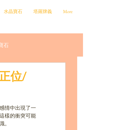
水晶寶石
塔羅牌義
More
寶石
羅正位/
感情中出現了一
這樣的衝突可能
識。