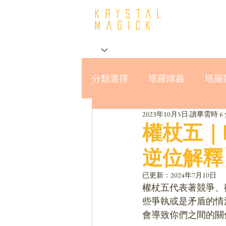
krystal
Magick
分類選擇
塔羅牌義
塔羅
2023年10月5日
讀畢需時 6
星座與MBTI16型人格
權杖五｜F
逆位解釋
已更新：
2024年7月10日
權杖五代表著競爭、
些爭執或是矛盾的情
會導致你們之間的關