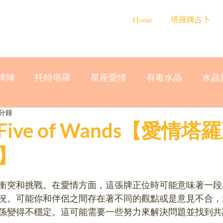
Home
塔羅牌占卜
牌陣
托特塔羅
星座愛情
有毒水晶
水晶
 分鐘
ive of Wands【愛情塔
】
衝突和挑戰。在愛情方面，這張牌正位時可能意味著一段
況。可能你和伴侶之間存在著不同的觀點或是意見不合，
係變得不穩定。這可能需要一些努力來解決問題並找到共