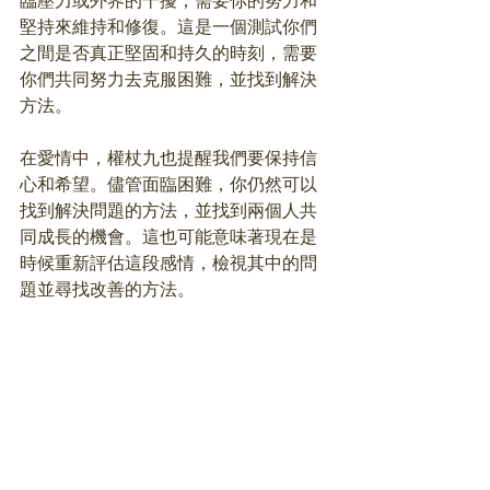
臨壓力或外界的干擾，需要你的努力和
堅持來維持和修復。這是一個測試你們
之間是否真正堅固和持久的時刻，需要
你們共同努力去克服困難，並找到解決
方法。
在愛情中，權杖九也提醒我們要保持信
心和希望。儘管面臨困難，你仍然可以
找到解決問題的方法，並找到兩個人共
同成長的機會。這也可能意味著現在是
時候重新評估這段感情，檢視其中的問
題並尋找改善的方法。
總的來說，權杖九是一個提醒我們愛情
需要勇氣、努力和堅持的牌。它鼓勵我
們面對挑戰，找到解決問題的方法，並
通過努力和相互支持來維持健康的感
情。它提醒我們，在愛情中，沒有困難
是無法克服的，只要我們保持希望和信