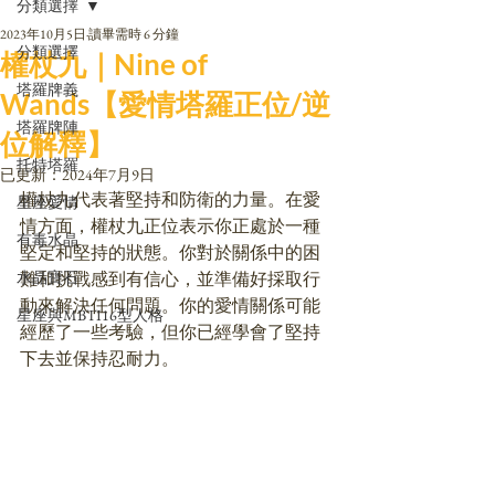
分類選擇
2023年10月5日
讀畢需時 6 分鐘
分類選擇
權杖九｜Nine of
塔羅牌義
Wands【愛情塔羅正位/逆
塔羅牌陣
位解釋】
托特塔羅
已更新：
2024年7月9日
權杖九代表著堅持和防衛的力量。在愛
星座愛情
情方面，權杖九正位表示你正處於一種
有毒水晶
堅定和堅持的狀態。你對於關係中的困
水晶寶石
難和挑戰感到有信心，並準備好採取行
動來解決任何問題。你的愛情關係可能
星座與MBTI16型人格
經歷了一些考驗，但你已經學會了堅持
下去並保持忍耐力。