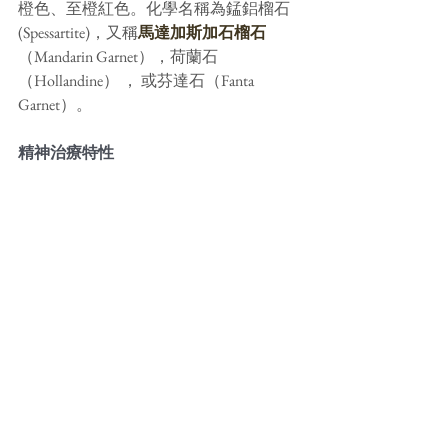
橙色、至橙紅色。化學名稱為錳鋁榴石
(Spessartite)，又稱
馬達加斯加石榴石
（Mandarin Garnet），荷蘭石 
（Hollandine） ， 或芬達石（Fanta 
Garnet）。
精神治療特性