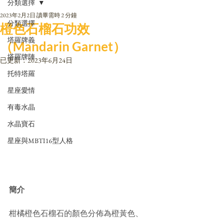
分類選擇
2023年2月2日
讀畢需時 2 分鐘
分類選擇
橙色石榴石功效
塔羅牌義
（Mandarin Garnet）
塔羅牌陣
已更新：
2023年6月24日
托特塔羅
星座愛情
有毒水晶
水晶寶石
星座與MBTI16型人格
簡介
柑橘橙色石榴石的顏色分佈為橙黃色、