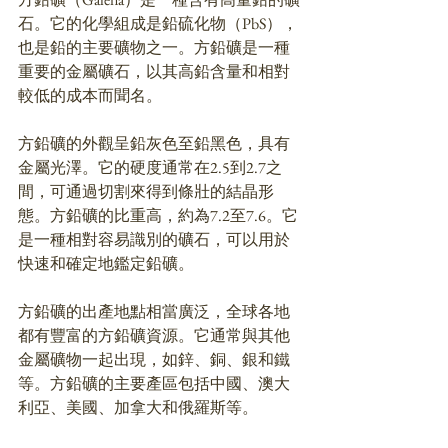
石。它的化學組成是鉛硫化物（PbS），
也是鉛的主要礦物之一。方鉛礦是一種
重要的金屬礦石，以其高鉛含量和相對
較低的成本而聞名。
方鉛礦的外觀呈鉛灰色至鉛黑色，具有
金屬光澤。它的硬度通常在2.5到2.7之
間，可通過切割來得到條壯的結晶形
態。方鉛礦的比重高，約為7.2至7.6。它
是一種相對容易識別的礦石，可以用於
快速和確定地鑑定鉛礦。
方鉛礦的出產地點相當廣泛，全球各地
都有豐富的方鉛礦資源。它通常與其他
金屬礦物一起出現，如鋅、銅、銀和鐵
等。方鉛礦的主要產區包括中國、澳大
利亞、美國、加拿大和俄羅斯等。