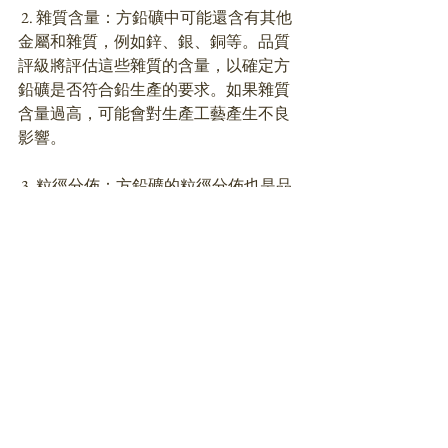
 2. 雜質含量：方鉛礦中可能還含有其他
金屬和雜質，例如鋅、銀、銅等。品質
評級將評估這些雜質的含量，以確定方
鉛礦是否符合鉛生產的要求。如果雜質
含量過高，可能會對生產工藝產生不良
影響。
 3. 粒徑分佈：方鉛礦的粒徑分佈也是品
質評級的重要考慮因素之一。具有良好
的粒徑分佈可以提高方鉛礦的適應性，
便於從礦石中提取鉛金屬。
 4. 鉛礦物形態：方鉛礦晶體的形態也可
能對品質產生影響。品質評級也會關注
方鉛礦的晶體結構和外觀特徵，這對於
生產過程中的破碎和分選工藝起著重要
作用。