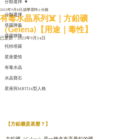
分類選擇
2023年9月8日
讀畢需時 6 分鐘
分類選擇
有毒水晶系列☠️｜方鉛礦
塔羅牌義
（Gelena)【用途｜毒性】
塔羅牌陣
已更新：
2023年9月14日
托特塔羅
星座愛情
有毒水晶
水晶寶石
星座與MBTI16型人格
【方鉛礦是甚麼？】
方鉛礦（Galena）是一種含有高量鉛的礦