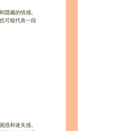
和隱藏的情感。
也可能代表一段
困惑和迷失感。