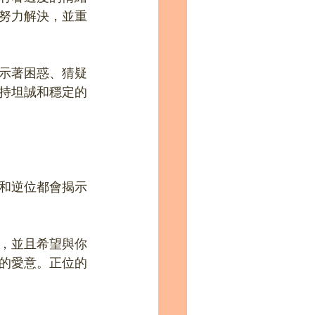
努力解決，並重
示著困惑、猜疑
持坦誠和穩定的
位和逆位都會揭示
，並且希望與你
的愛意。正位的