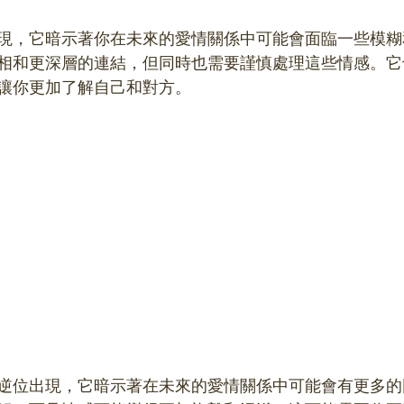
現，它暗示著你在未來的愛情關係中可能會面臨一些模糊
相和更深層的連結，但同時也需要謹慎處理這些情感。它
讓你更加了解自己和對方。
逆位出現，它暗示著在未來的愛情關係中可能會有更多的