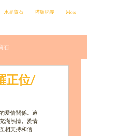
水晶寶石
塔羅牌義
More
寶石
羅正位/
漫的愛情關係。這
充滿熱情。愛情
互相支持和信