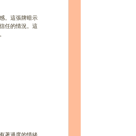
感。這張牌暗示
信任的情況。這
。
有著過度的情緒