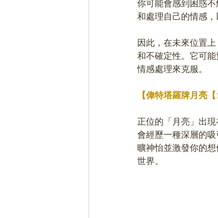
你可能會感到困惑不
和處理自己的情感，
因此，在未來位置上
和不確定性。它可能
情感處理來克服。
【偉特塔羅牌月亮【
正位的「月亮」出現
會經歷一種深層的吸
曠神怡並激發你的想
世界。