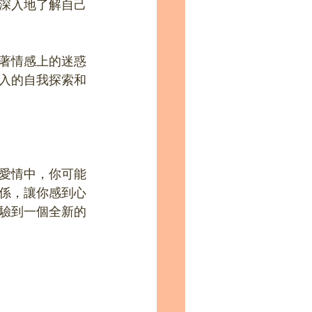
深入地了解自己
著情感上的迷惑
入的自我探索和
愛情中，你可能
係，讓你感到心
驗到一個全新的