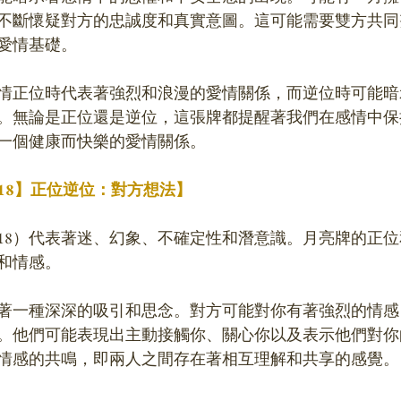
不斷懷疑對方的忠誠度和真實意圖。這可能需要雙方共同
愛情基礎。
情正位時代表著強烈和浪漫的愛情關係，而逆位時可能暗
。無論是正位還是逆位，這張牌都提醒著我們在感情中保
一個健康而快樂的愛情關係。
18】正位逆位：對方想法】
18）代表著迷、幻象、不確定性和潛意識。月亮牌的正
和情感。
著一種深深的吸引和思念。對方可能對你有著強烈的情感
。他們可能表現出主動接觸你、關心你以及表示他們對你
情感的共鳴，即兩人之間存在著相互理解和共享的感覺。