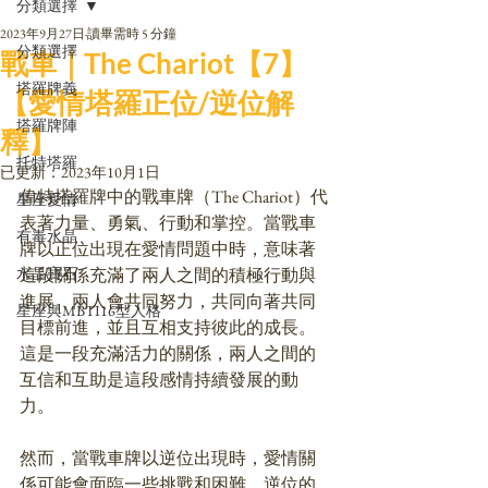
分類選擇
2023年9月27日
讀畢需時 5 分鐘
分類選擇
戰車｜The Chariot【7】
塔羅牌義
【愛情塔羅正位/逆位解
塔羅牌陣
釋】
托特塔羅
已更新：
2023年10月1日
偉特塔羅牌中的戰車牌（The Chariot）代
星座愛情
表著力量、勇氣、行動和掌控。當戰車
有毒水晶
牌以正位出現在愛情問題中時，意味著
水晶寶石
這段關係充滿了兩人之間的積極行動與
進展。兩人會共同努力，共同向著共同
星座與MBTI16型人格
目標前進，並且互相支持彼此的成長。
這是一段充滿活力的關係，兩人之間的
互信和互助是這段感情持續發展的動
力。
然而，當戰車牌以逆位出現時，愛情關
係可能會面臨一些挑戰和困難。逆位的