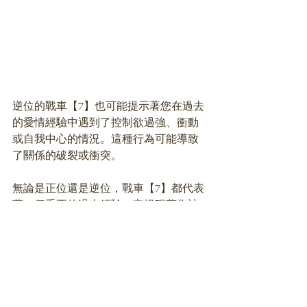
逆位的戰車【7】也可能提示著您在過去
的愛情經驗中遇到了控制欲過強、衝動
或自我中心的情況。這種行為可能導致
了關係的破裂或衝突。
無論是正位還是逆位，戰車【7】都代表
著一個重要的過去經驗，它提醒著您該
如何利用這段經驗來塑造您現在和未來
的愛情關係。無論過去的愛情經驗是成
功的還是有挫折的，它們都是您成長和
學習的機會。
【偉特塔羅牌戰車【7】愛情牌義】