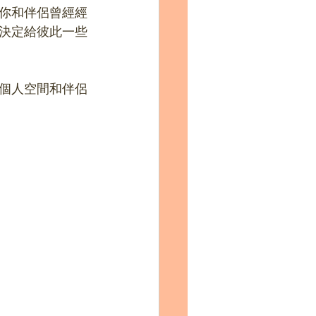
你和伴侶曾經經
決定給彼此一些
個人空間和伴侶