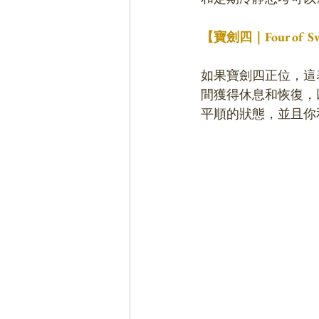
【寶劍四｜Four o
如果寶劍四正位，這
間獲得休息和恢復，
平順的狀態，並且你