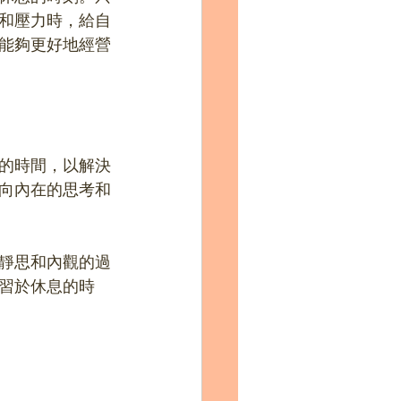
和壓力時，給自
能夠更好地經營
的時間，以解決
向內在的思考和
靜思和內觀的過
習於休息的時