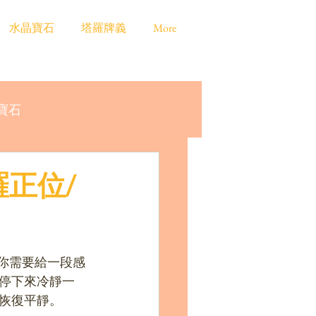
水晶寶石
塔羅牌義
More
寶石
羅正位/
示著你需要給一段感
停下來冷靜一
恢復平靜。