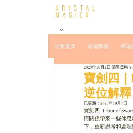
krystal
Magick
分類選擇
塔羅牌義
塔羅
2023年10月2日
讀畢需時 5
星座與MBTI16型人格
寶劍四｜F
逆位解釋
已更新：
2023年10月7日
寶劍四（Four of
情關係帶來一些休息
下，重新思考和處理