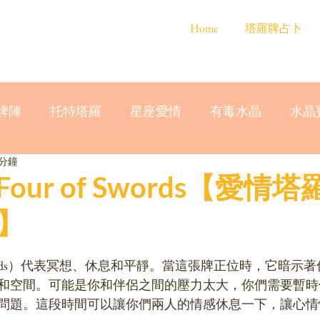
Home
塔羅牌占卜
牌陣
托特塔羅
星座愛情
有毒水晶
水晶
 分鐘
our of Swords【愛情塔
】
 Swords）代表冥想、休息和平靜。當這張牌正位時，它暗
和空間。可能是你和伴侶之間的壓力太大，你們需要暫時
問題。這段時間可以讓你們兩人的情感休息一下，讓心情