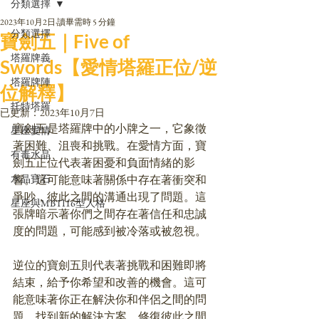
分類選擇
2023年10月2日
讀畢需時 5 分鐘
分類選擇
寶劍五｜Five of
塔羅牌義
Swords【愛情塔羅正位/逆
塔羅牌陣
位解釋】
托特塔羅
已更新：
2023年10月7日
寶劍五是塔羅牌中的小牌之一，它象徵
星座愛情
著困難、沮喪和挑戰。在愛情方面，寶
有毒水晶
劍五正位代表著困憂和負面情緒的影
水晶寶石
響。這可能意味著關係中存在著衝突和
爭吵，彼此之間的溝通出現了問題。這
星座與MBTI16型人格
張牌暗示著你們之間存在著信任和忠誠
度的問題，可能感到被冷落或被忽視。
逆位的寶劍五則代表著挑戰和困難即將
結束，給予你希望和改善的機會。這可
能意味著你正在解決你和伴侶之間的問
題，找到新的解決方案，修復彼此之間