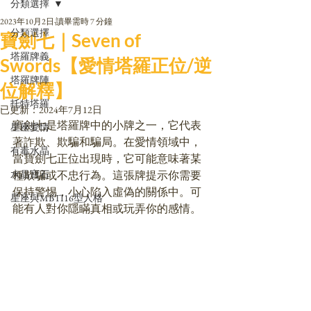
分類選擇
2023年10月2日
讀畢需時 7 分鐘
分類選擇
寶劍七｜Seven of
塔羅牌義
Swords【愛情塔羅正位/逆
塔羅牌陣
位解釋】
托特塔羅
已更新：
2024年7月12日
寶劍七是塔羅牌中的小牌之一，它代表
星座愛情
著詐欺、欺騙和騙局。在愛情領域中，
有毒水晶
當寶劍七正位出現時，它可能意味著某
水晶寶石
種欺騙或不忠行為。這張牌提示你需要
保持警惕，小心陷入虛偽的關係中。可
星座與MBTI16型人格
能有人對你隱瞞真相或玩弄你的感情。