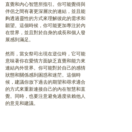
直覺和內心智慧所指引。你可能覺得與
伴侶之間有著更深層次的連結，並且能
夠透過靈性的方式來理解彼此的需求和
願望。這個時候，你可能更加專注於內
在世界，並且對於自身的成長和個人發
展感到滿足。
然而，當女祭司出現在逆位時，它可能
意味著你在愛情方面缺乏直覺和能力來
連結內外世界。你可能對於自己的感情
狀態和關係感到困惑和迷茫。這個時
候，建議你放下過去的期望和尋求適合
的方式來重新連接自己的內在智慧和直
覺。同時，也要注意避免過度依賴他人
的意見和建議。