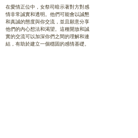
在愛情正位中，女祭司暗示著對方對感
情非常誠實和透明。他們可能會以誠懇
和真誠的態度與你交流，並且願意分享
他們的內心想法和渴望。這種開放和誠
實的交流可以加深你們之間的理解和連
結，有助於建立一個穩固的感情基礎。