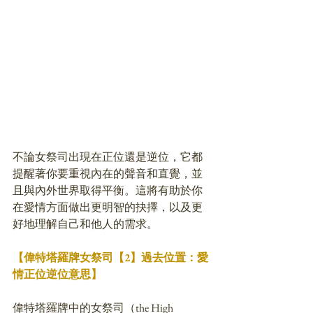
不論女祭司出現在正位還是逆位，它都
提醒著你要重視內在的聲音和直覺，並
且與內外世界取得平衡。這將有助於你
在愛情方面做出更明智的抉擇，以及更
好地理解自己和他人的需求。
【偉特塔羅牌女祭司【2】過去位置：愛
情正位逆位意思】
偉特塔羅牌中的女祭司（the High 