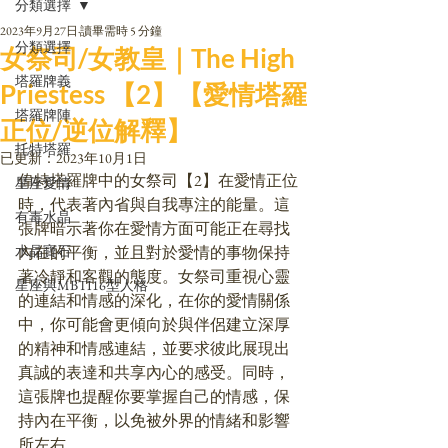
分類選擇
2023年9月27日
讀畢需時 5 分鐘
分類選擇
女祭司/女教皇｜The High
塔羅牌義
Priestess 【2】【愛情塔羅
塔羅牌陣
正位/逆位解釋】
托特塔羅
已更新：
2023年10月1日
偉特塔羅牌中的女祭司【2】在愛情正位
星座愛情
時，代表著內省與自我專注的能量。這
有毒水晶
張牌暗示著你在愛情方面可能正在尋找
水晶寶石
內在的平衡，並且對於愛情的事物保持
著冷靜和客觀的態度。女祭司重視心靈
星座與MBTI16型人格
的連結和情感的深化，在你的愛情關係
中，你可能會更傾向於與伴侶建立深厚
的精神和情感連結，並要求彼此展現出
真誠的表達和共享內心的感受。同時，
這張牌也提醒你要掌握自己的情感，保
持內在平衡，以免被外界的情緒和影響
所左右。