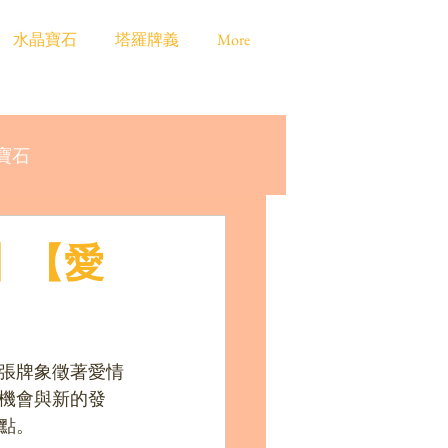
水晶寶石
塔羅牌義
More
寶石
0】【愛
這張牌象徵著愛情
機會與新的發
點。