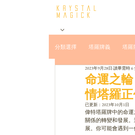
krystal
Magick
分類選擇
塔羅牌義
塔羅
2023年9月28日
讀畢需時 6
星座與MBTI16型人格
命運之輪｜W
情塔羅正
已更新：
2023年10月1日
偉特塔羅牌中的命運
關係的轉變和發展。
展。你可能會遇到一