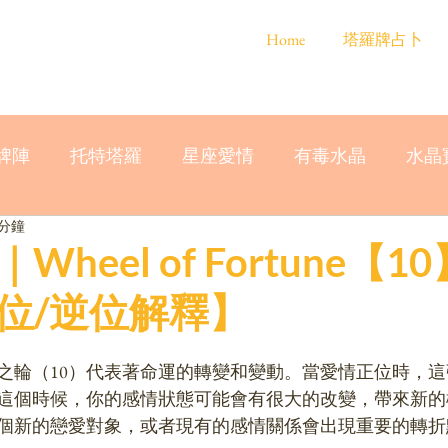
Home
塔羅牌占卜
牌陣
托特塔羅
星座愛情
有毒水晶
水晶
 分鐘
heel of Fortune【1
位/逆位解釋】
之輪（10）代表著命運的轉變和變動。當愛情正位時，
這個時候，你的感情狀態可能會有很大的改變，帶來新的
個新的戀愛對象，或者現有的感情關係會出現重要的轉折