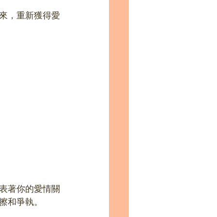
來，重新獲得愛
表著你的愛情關
擦和爭執。