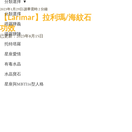
分類選擇
2023年1月29日
讀畢需時 2 分鐘
分類選擇
【Larimar】拉利瑪/海紋石
塔羅牌義
功效
塔羅牌陣
已更新：
2023年8月15日
托特塔羅
星座愛情
有毒水晶
水晶寶石
星座與MBTI16型人格