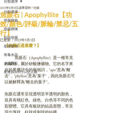
分類選擇
2023年8月8日
讀畢需時 7 分鐘
分類選擇
魚眼石 | Apophyllite【功
塔羅牌義
效/顏色/評級/脈輪/禁忌/五
塔羅牌陣
行】
托特塔羅
已更新：
2023年9月3日
【魚眼石是甚麼？】
星座愛情
有毒水晶
	魚眼石（Apophyllite）是一種常見
水晶寶石
的礦物，屬於矽酸鹽礦物。它的名字來
自於希臘語中的兩個詞，"apo"意為"離
星座與MBTI16型人格
去"，"phyllon"意為"葉子"，因此魚眼石可
以被解釋為"離去的葉子"。
魚眼石通常呈現透明至半透明的顏色，
並具有桃紅色、綠色、白色等不同的色
彩變體。它具有板狀的結晶形態，常呈
現出塊狀、柱狀或刺狀的結構。