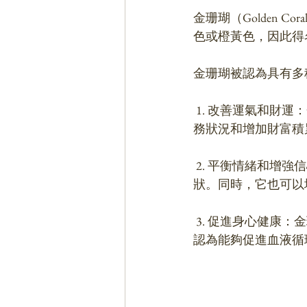
金珊瑚（Golden
色或橙黃色，因此得
金珊瑚被認為具有多
 1. 改善運氣和財運：金珊瑚被認為可以增強財富和好運的吸引力。佩戴金珊瑚可用於改善財
務狀況和增加財富積
 2. 平衡情緒和增強信心：金珊瑚被認為具有平衡情緒的效果，可以減輕壓力、焦慮和抑鬱症
狀。同時，它也可以
 3. 促進身心健康：金珊瑚據稱有助於提高身體的免疫力，增強身體的抵抗力。此外，它還被
認為能夠促進血液循