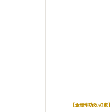
【金珊瑚功效/好處