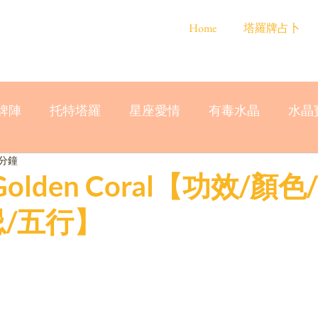
Home
塔羅牌占卜
牌陣
托特塔羅
星座愛情
有毒水晶
水晶
 分鐘
Golden Coral【功效/顏色
忌/五行】