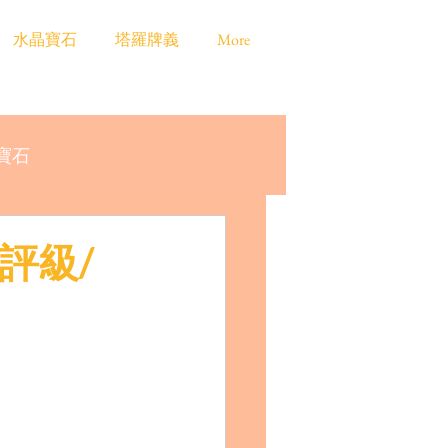
水晶寶石
塔羅牌義
More
寶石
/評級/