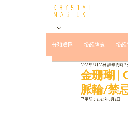
krystal
Magick
分類選擇
塔羅牌義
塔羅
2023年8月22日
讀畢需時 7
星座與MBTI16型人格
金珊瑚 | 
脈輪/禁
已更新：
2023年9月2日