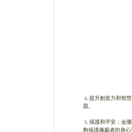
 4. 提升創造力和智慧：金珊瑚被認為可以激發創造力和智力，幫助人們更好地思考和解決問
題。
 5. 保護和平安：金珊瑚被認為具有保護作用，可以遠離邪惡、傷害和意外事故。它被認為能
夠保護佩戴者的身心