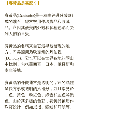
【賽黃晶是甚麼？】
賽黃晶(Danburite)是一種由鈣硼矽酸鹽組
成的礦石，經常被用作珠寶品和收藏
品。它因其優美的外觀和多種色彩而受
到人們的喜愛。
賽黃晶的名稱來自它最早被發現的地
方，即美國康乃狄克州的丹伯裡
(Danbury)。它也可以在世界各地的礦山
中找到，包括墨西哥、日本、俄羅斯和
南非等地。
賽黃晶的外觀通常是透明的，它的晶體
呈長方形或透明的六邊形，並且常見於
白色、黃色、粉紅色、綠色和藍色等顏
色。由於其多樣的色彩，賽黃晶被用作
珠寶設計，例如戒指、頸鏈和耳環等。