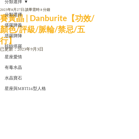
分類選擇
2023年8月27日
讀畢需時 8 分鐘
分類選擇
賽黃晶 | Danburite【功效/
塔羅牌義
顏色/評級/脈輪/禁忌/五
塔羅牌陣
行】
托特塔羅
已更新：
2023年9月3日
星座愛情
有毒水晶
水晶寶石
星座與MBTI16型人格