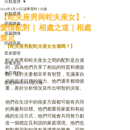
分類選擇
2024年3月25日
讀畢需時 3 分鐘
分類選擇
【蛇夫座男與蛇夫座女】-
塔羅牌義
愛情配對｜ 相處之道｜相處
塔羅牌陣
禁忌
托特塔羅
【蛇夫座男配蛇夫座女合適嗎？】
星座愛情
蛇夫座男和蛇夫座女之間的配對是合適
有毒水晶
的，因為他們共享了相似的特質和價值
水晶寶石
觀。這對夫妻都非常有智慧，充滿著自
信和追求目標的能力。他們通常都很慎
星座與MBTI16型人格
重，善於分析情況並作出明智的決策。
他們在生活中的很多方面都可能有共同
的興趣和目標。他們都重視家庭和有組
織的生活方式，他們可能會共同努力創
造一個穩定且和諧的家庭環境。他們也
都對學習和知識有著濃厚的興趣，可能