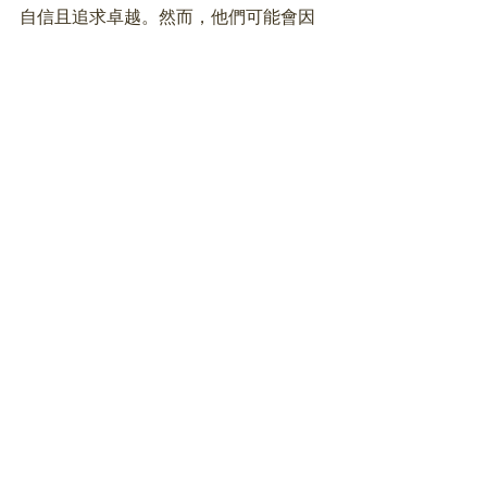
自信且追求卓越。然而，他們可能會因
為對方的成功而感到嫉妒，這可能導致
競爭和摩擦。
情感壓抑：
蛇夫座男和蛇夫座女都傾向
於保持高度的自我控制和情感壓抑。這
可能導致他們在關係中難以表達真實的
情感，造成溝通上的問題。
星座愛情
查看全部
最新文章