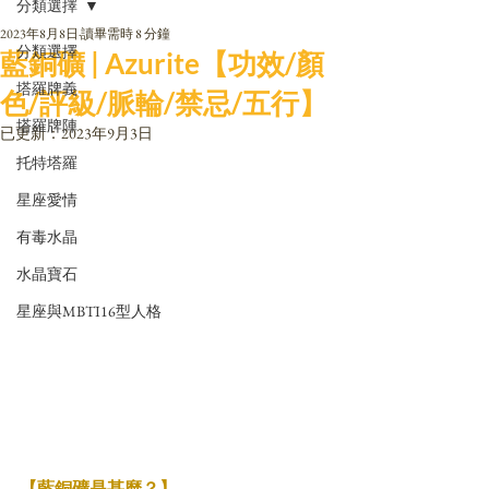
分類選擇
2023年8月8日
讀畢需時 8 分鐘
分類選擇
藍銅礦 | Azurite【功效/顏
塔羅牌義
色/評級/脈輪/禁忌/五行】
塔羅牌陣
已更新：
2023年9月3日
托特塔羅
星座愛情
有毒水晶
水晶寶石
星座與MBTI16型人格
【藍銅礦是甚麼？】