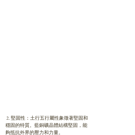
 2. 堅固性：土行五行屬性象徵著堅固和
穩固的特質。藍銅礦晶體結構堅固，能
夠抵抗外界的壓力和力量。