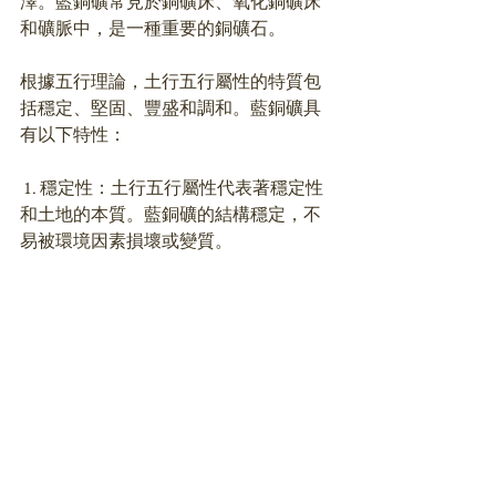
澤。藍銅礦常見於銅礦床、氧化銅礦床
和礦脈中，是一種重要的銅礦石。
根據五行理論，土行五行屬性的特質包
括穩定、堅固、豐盛和調和。藍銅礦具
有以下特性：
 1. 穩定性：土行五行屬性代表著穩定性
和土地的本質。藍銅礦的結構穩定，不
易被環境因素損壞或變質。