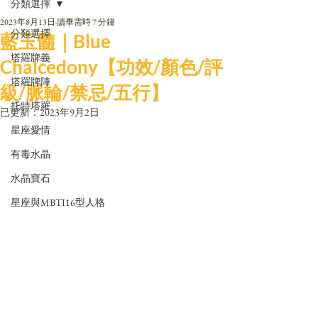
分類選擇
2023年8月13日
讀畢需時 7 分鐘
分類選擇
藍玉髓｜Blue
塔羅牌義
Chalcedony【功效/顏色/評
塔羅牌陣
級/脈輪/禁忌/五行】
托特塔羅
已更新：
2023年9月2日
星座愛情
有毒水晶
水晶寶石
星座與MBTI16型人格