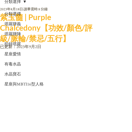
分類選擇
2023年8月18日
讀畢需時 8 分鐘
分類選擇
紫玉髓 | Purple
塔羅牌義
Chalcedony【功效/顏色/評
塔羅牌陣
級/脈輪/禁忌/五行】
托特塔羅
已更新：
2023年9月2日
星座愛情
有毒水晶
水晶寶石
星座與MBTI16型人格