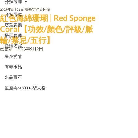
分類選擇
2023年8月24日
讀畢需時 8 分鐘
分類選擇
紅色海綿珊瑚 | Red Sponge
塔羅牌義
Coral【功效/顏色/評級/脈
塔羅牌陣
輪/禁忌/五行】
托特塔羅
已更新：
2023年9月2日
星座愛情
有毒水晶
水晶寶石
星座與MBTI16型人格