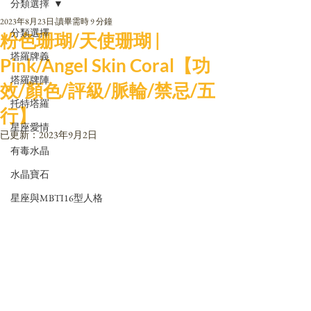
分類選擇
2023年8月23日
讀畢需時 9 分鐘
分類選擇
粉色珊瑚/天使珊瑚 |
塔羅牌義
Pink/Angel Skin Coral【功
塔羅牌陣
效/顏色/評級/脈輪/禁忌/五
托特塔羅
行】
星座愛情
已更新：
2023年9月2日
有毒水晶
水晶寶石
星座與MBTI16型人格