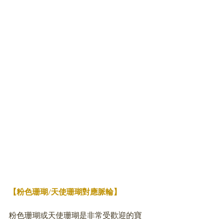
【粉色珊瑚/天使珊瑚對應脈輪】
粉色珊瑚或天使珊瑚是非常受歡迎的寶