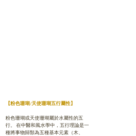
【粉色珊瑚/天使珊瑚五行屬性】
粉色珊瑚或天使珊瑚屬於水屬性的五
行。 在中醫和風水學中，五行理論是一
種將事物歸類為五種基本元素（木、