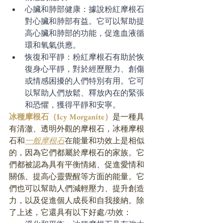
心臟和肺部健康：據說粉紅摩根石
對心臟和肺部有益。它可以幫助提
高心臟和肺部的功能，促進血液循
環和氧氣供應。
恢復和平靜：粉紅摩根石有助於恢
復身心平靜，對於經歷壓力、創傷
或情感困擾的人們特別有用。它可
以幫助人們放鬆、釋放內在的緊張
和恐懼，獲得平靜和安寧。
冰種摩根石（Icy Morganite）
是一種具
有清澈、透明外觀的摩根石，冰種摩根
石和
一般摩根石
在能量和功效上是相似
的，因為它們都屬於摩根石的家族。它
們都被認為具有平衡情緒、促進愛情和
關係、提高心靈覺醒等方面的能量。它
們也可以幫助人們減輕壓力、提升創造
力，以及促進個人成長和自我接納。除
了上述，它還具有以下好處/功效：