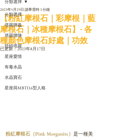
分類選擇
2023年5月29日
讀畢需時 3 分鐘
分類選擇
【粉紅摩根石｜彩摩根｜藍
塔羅牌義
摩根石｜冰種摩根石】- 各
塔羅牌陣
種顏色摩根石好處｜功效
托特塔羅
已更新：
2023年8月17日
星座愛情
有毒水晶
水晶寶石
星座與MBTI16型人格
粉紅摩根石（Pink Morganite）
是一種美