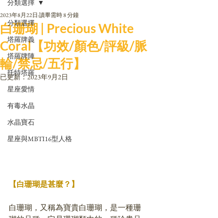
分類選擇
2023年8月22日
讀畢需時 8 分鐘
分類選擇
白珊瑚 | Precious White
塔羅牌義
Coral【功效/顏色/評級/脈
塔羅牌陣
輪/禁忌/五行】
托特塔羅
已更新：
2023年9月2日
星座愛情
有毒水晶
水晶寶石
星座與MBTI16型人格
【白珊瑚是甚麼？】
白珊瑚，又稱為寶貴白珊瑚，是一種珊