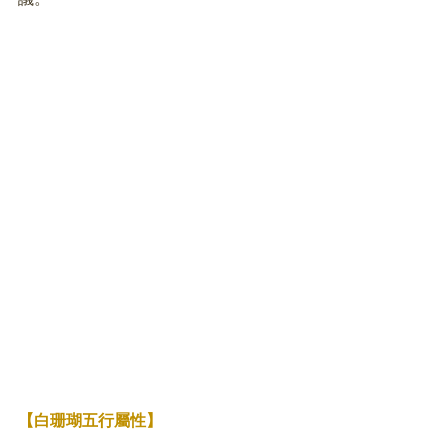
【白珊瑚五行屬性】