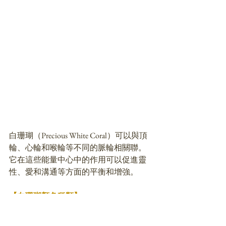
白珊瑚（Precious White Coral）可以與頂
輪、心輪和喉輪等不同的脈輪相關聯。
它在這些能量中心中的作用可以促進靈
性、愛和溝通等方面的平衡和增強。
【白珊瑚顏色種類】
白珊瑚是一種珊瑚寶石，其顏色種類比