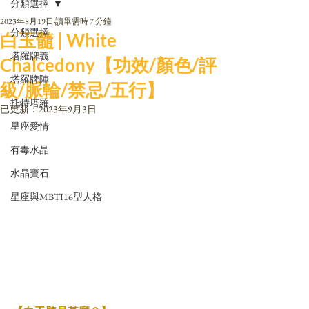
分類選擇
2023年8月19日
讀畢需時 7 分鐘
分類選擇
白玉髓 | White
塔羅牌義
Chalcedony【功效/顏色/評
塔羅牌陣
級/脈輪/禁忌/五行】
托特塔羅
已更新：
2023年9月3日
星座愛情
有毒水晶
水晶寶石
星座與MBTI16型人格