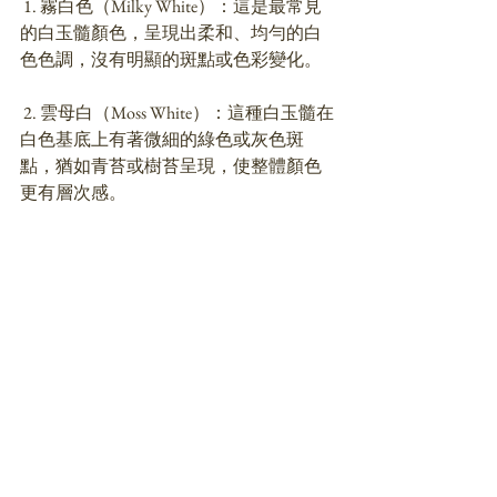
 1. 霧白色（Milky White）：這是最常見
的白玉髓顏色，呈現出柔和、均勻的白
色色調，沒有明顯的斑點或色彩變化。
 2. 雲母白（Moss White）：這種白玉髓在
白色基底上有著微細的綠色或灰色斑
點，猶如青苔或樹苔呈現，使整體顏色
更有層次感。