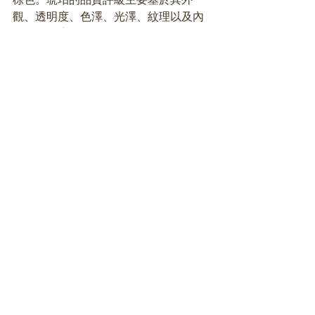
觀、透明度、色澤、光澤、紋理以及內
含物等因素。
以下是琥珀品質評級的一般標準：
外觀：
琥珀應該是完整、無裂縫或缺陷
的。價值最高的琥珀顏色多為飽和的深
黃色或橘紅色。
透明度：
透明度是指琥珀的光線透過程
度，高品質的琥珀是透明或半透明的。
透明度越高，其價值越高。
色澤：
琥珀的色澤多種多樣，包括黃
色、橘紅色、棕色、綠色和藍色等。高
品質的琥珀通常具有明亮和豐富的色
彩。