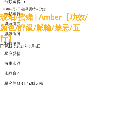
分類選擇
2023年8月7日
讀畢需時 6 分鐘
分類選擇
琥珀/蜜蠟 | Amber【功效/
塔羅牌義
顏色/評級/脈輪/禁忌/五
塔羅牌陣
行】
托特塔羅
已更新：
2023年9月4日
星座愛情
有毒水晶
水晶寶石
星座與MBTI16型人格