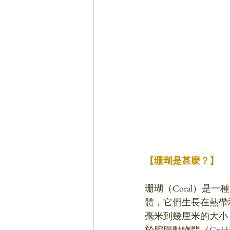
【珊瑚是甚麼？】
珊瑚（Coral）是一
體，它們生長在熱帶
毫米到幾厘米的大小
於腔腸動物門（Cnida