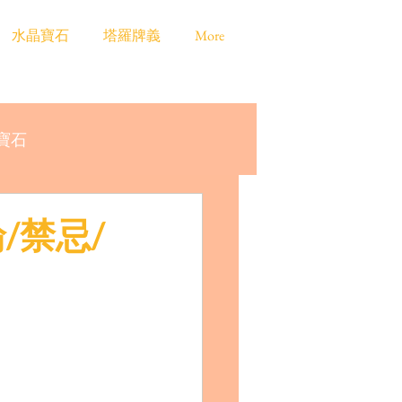
水晶寶石
塔羅牌義
More
寶石
/禁忌/