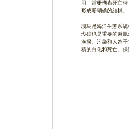
用。當珊瑚蟲死亡時
形成珊瑚礁的結構。
珊瑚是海洋生態系統
瑚礁也是重要的避風
漁撈、污染和人為干
積的白化和死亡。保