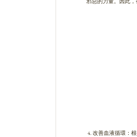
邪惡的力量。因此，
 4. 改善血液循環：根據一些傳統醫學的理論，珊瑚可以促進血液循環並增加氧氣供應，從而