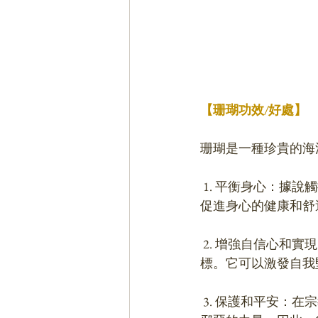
【珊瑚功效/好處】
珊瑚是一種珍貴的海
 1. 平衡身心：據說觸摸珊瑚可以平衡身心靈，幫助釋放壓力和焦慮情緒。這種平衡作用可以
促進身心的健康和舒
 2. 增強自信心和實現目標：珊瑚被認為可以提升自信心，增加勇氣和決心，並幫助實現目
標。它可以激發自我
 3. 保護和平安：在宗教和文化傳統中，珊瑚被視為護身符，據說可以保護使用者遠離危險和