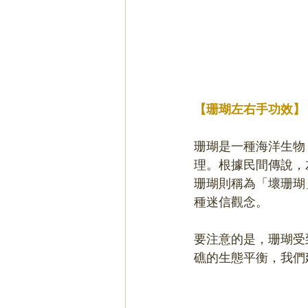
【珊瑚左右手功效】
珊瑚是一種海洋生物
理。根據民間傳說，
珊瑚則稱為「壞珊瑚
種迷信觀念。
要注意的是，珊瑚受
礁的生態平衡，我們