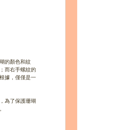
瑚的顏色和紋
；而右手螺紋的
根據，僅僅是一
，為了保護珊瑚
。