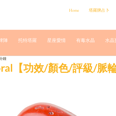
Home
塔羅牌占卜
牌陣
托特塔羅
星座愛情
有毒水晶
水晶
 分鐘
ral【功效/顏色/評級/脈輪