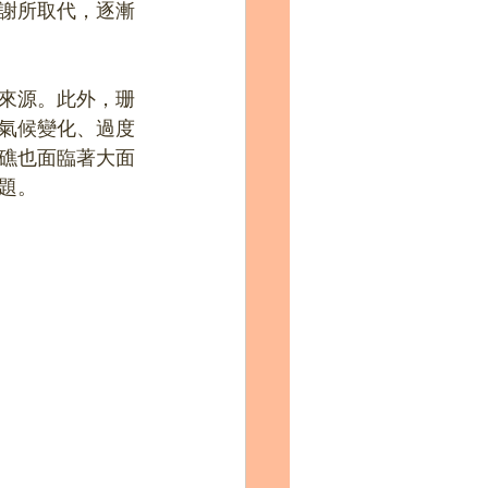
謝所取代，逐漸
來源。此外，珊
氣候變化、過度
礁也面臨著大面
題。