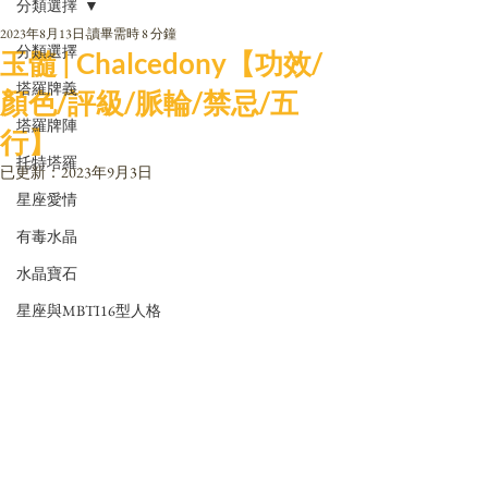
分類選擇
2023年8月13日
讀畢需時 8 分鐘
分類選擇
玉髓 | Chalcedony【功效/
塔羅牌義
顏色/評級/脈輪/禁忌/五
塔羅牌陣
行】
托特塔羅
已更新：
2023年9月3日
星座愛情
有毒水晶
水晶寶石
星座與MBTI16型人格