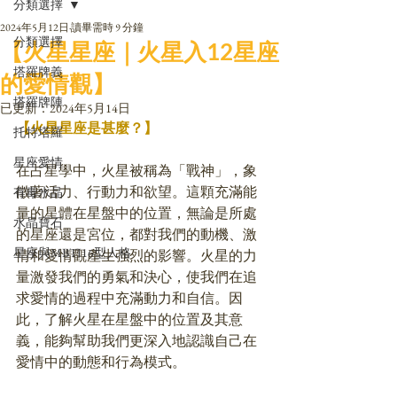
分類選擇
2024年5月12日
讀畢需時 9 分鐘
分類選擇
【火星星座｜火星入12星座
塔羅牌義
的愛情觀】
塔羅牌陣
已更新：
2024年5月14日
【火星星座是甚麼？】
托特塔羅
星座愛情
在占星學中，火星被稱為「戰神」，象
徵著活力、行動力和欲望。這顆充滿能
有毒水晶
量的星體在星盤中的位置，無論是所處
水晶寶石
的星座還是宮位，都對我們的動機、激
星座與MBTI16型人格
情和愛情觀產生強烈的影響。火星的力
量激發我們的勇氣和決心，使我們在追
求愛情的過程中充滿動力和自信。因
此，了解火星在星盤中的位置及其意
義，能夠幫助我們更深入地認識自己在
愛情中的動態和行為模式。