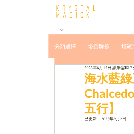
krystal
Magick
分類選擇
塔羅牌義
塔羅
2023年8月15日
讀畢需時 7
星座與MBTI16型人格
海水藍綠玉髓
Chalc
五行】
已更新：
2023年9月2日