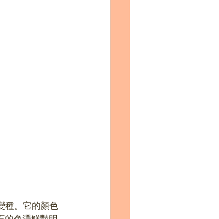
一種變種。它的顏色
石的色澤鮮豔明