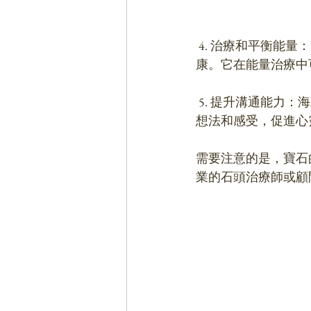
 4. 治療和平衡能量：這種寶石被認為可以平衡七輪能量，從而增強能量流動，改善身心健
康。它在能量治療中
 5. 提升溝通能力：海水藍綠玉髓被稱為一種有助於溝通的寶石。它可以幫助我們表達真實的
想法和感受，促進心
需要注意的是，寶石
業的石頭治療師或顧