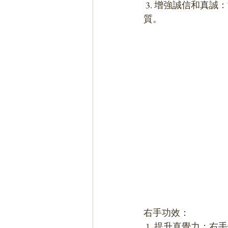
 3. 增強誠信和真誠：海水藍綠玉髓與誠實、真誠和誠信相關，左手佩戴可幫助提升這些品
質。
右手功效：
 1. 提升直覺力：右手佩戴海水藍綠玉髓有助於提升直覺力和知覺能力，使您更敏感於周圍環