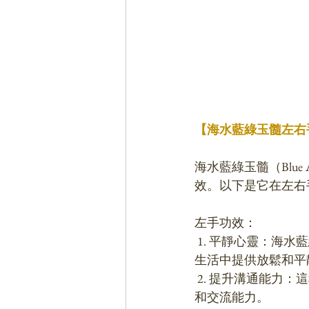
【海水藍綠玉髓左右
海水藍綠玉髓（Blue 
效。以下是它在左右
左手功效：
 1. 平靜心靈：海水藍綠玉髓具有平靜情緒和懷柔心靈的能量，左手佩戴有助於在忙碌的日常
生活中提供放鬆和平
 2. 提升溝通能力：這種玉髓可激發喉輪能量，幫助清晰表達情感和思想，進而提升溝通能力
和交流能力。