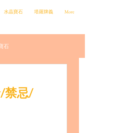
水晶寶石
塔羅牌義
More
寶石
輪/禁忌/