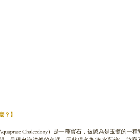
麼？】
Aquaprase Chalcedony）是一種寶石，被認為是玉髓的
間，呈現出海洋般的色澤，因此得名為"海水藍綠"。該寶