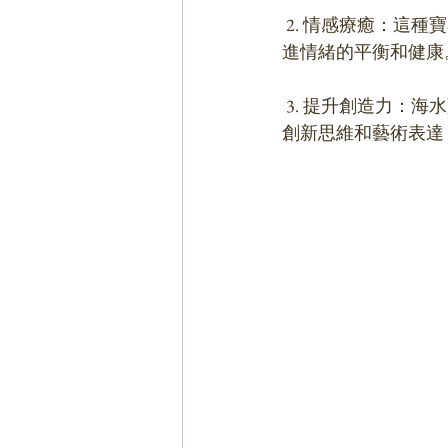
 2. 情感療癒：這種寶石被認為對情感療癒有益。它可以幫助我們釋放內心的憂傷和痛苦，促
進情緒的平衡和健康
 3. 提升創造力：海水藍綠玉髓被稱為一種能量增強和激發創造力的寶石。它可以激發靈感、
創新思維和藝術表達