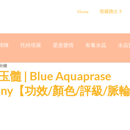
Home
塔羅牌占卜
牌陣
托特塔羅
星座愛情
有毒水晶
水晶
 分鐘
 | Blue Aquaprase
edony【功效/顏色/評級/脈