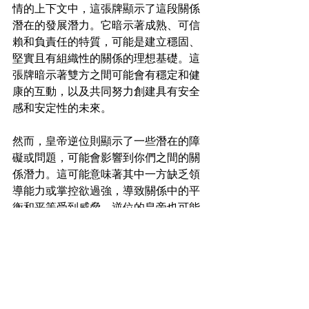
情的上下文中，這張牌顯示了這段關係
潛在的發展潛力。它暗示著成熟、可信
賴和負責任的特質，可能是建立穩固、
堅實且有組織性的關係的理想基礎。這
張牌暗示著雙方之間可能會有穩定和健
康的互動，以及共同努力創建具有安全
感和安定性的未來。
然而，皇帝逆位則顯示了一些潛在的障
礙或問題，可能會影響到你們之間的關
係潛力。這可能意味著其中一方缺乏領
導能力或掌控欲過強，導致關係中的平
衡和平等受到威脅。逆位的皇帝也可能
顯示一種不穩定的狀態，雙方需要更多
的努力和溝通才能建立起可持續的關
係。這可能需要解決問題、建立互相信
任和重新建立穩定性的努力。
無論是正位還是逆位，皇帝牌在“關係潛