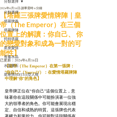
分類選擇
2024年6月16日
讀畢需時 4 分鐘
分類選擇
【塔羅三張牌愛情牌陣｜皇
塔羅牌義
帝（The Emperor）在三個
塔羅牌陣
位置上的解讀：你自己、 你
托特塔羅
的戀愛對象和成為一對的可
星座愛情
能性】
有毒水晶
已更新：
2024年6月16日
水晶寶石
【皇帝（The Emperor）在第一張牌：
“你自己”（Yourself）：在愛情塔羅牌陣
星座與MBTI16型人格
中理解"你"的角色】
皇帝牌正位在“你自己”這個位置上，意
味著你在這段關係中可能扮演著一位強
大的領導者的角色。你可能會展現出穩
定、自信和成熟的特質。這張牌也代表
著權力和掌控力，你可能對這段關係有