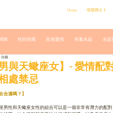
Home
塔羅牌占卜
牌陣
托特塔羅
星座愛情
有毒水晶
水晶
 分鐘
男與天蠍座女】- 愛情配對
相處禁忌
女合適嗎？】
座男性和天蠍座女性的組合可以是一個非常有潛力的配對