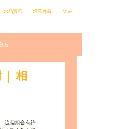
水晶寶石
塔羅牌義
More
寶石
｜ 相
。這個組合有許