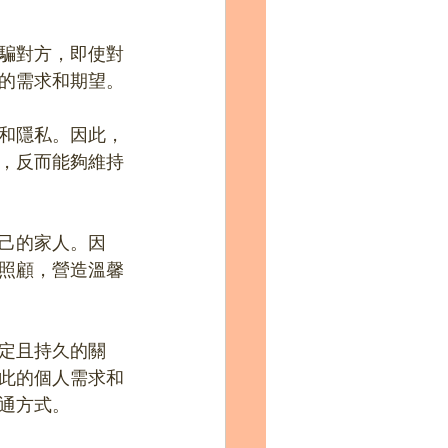
騙對方，即使對
的需求和期望。
和隱私。因此，
，反而能夠維持
己的家人。因
照顧，營造溫馨
定且持久的關
此的個人需求和
通方式。