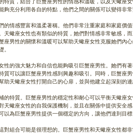
的特質，結合了巨蟹座男性的情感和溫暖，以及天蠍座女
能夠充分利用各自的特點，他們之間的關係可以變得非常
們的情感豐富和溫柔著稱。他們非常注重家庭和家庭價值
。天蠍座女性也有類似的特質，她們對情感非常敏感，而
蟹座男性的關懷和溫暖可以幫助天蠍座女性克服她們內心
礎。
女性的強大魅力和自信也能夠吸引巨蟹座男性。她們有著
特質可以讓巨蟹座男性感到興趣和吸引。同時，巨蟹座男
幫助天蠍座女性打開自己的心扉，並與他建立起深刻的連
補的特質。巨蟹座男性的穩定性和耐心可以平衡天蠍座女
對天蠍座女性的自我保護機制，並且在關係中提供安全感
可以為巨蟹座男性提供一個穩定的方向，讓他們達到目標
這對組合可能是很理想的。巨蟹座男性和天蠍座女性都非