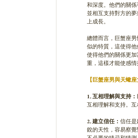
和深度。他們的關係
並相互支持對方的夢
上成長。
總體而言，巨蟹座男
似的特質，這使得他
使得他們的關係更加
重，這樣才能使感情
【巨蟹座男與天蠍座
1. 互相理解與支持：
互相理解和支持。互
2. 建立信任：
信任是
銳的天性，容易察覺
不必要的猜忌和猜測