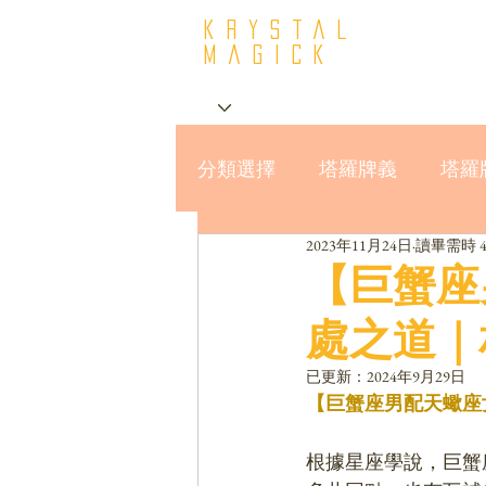
krystal
Magick
分類選擇
塔羅牌義
塔羅
2023年11月24日
讀畢需時 4
星座與MBTI16型人格
【巨蟹座
處之道｜
已更新：
2024年9月29日
【巨蟹座男配天蠍座
根據星座學說，巨蟹