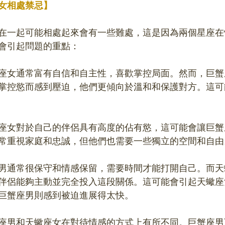
女相處禁忌】
在一起可能相處起來會有一些難處，這是因為兩個星座在
會引起問題的重點：
座女通常富有自信和自主性，喜歡掌控局面。然而，巨蟹
掌控慾而感到壓迫，他們更傾向於溫和和保護對方。這可
座女對於自己的伴侶具有高度的佔有慾，這可能會讓巨蟹
常重視家庭和忠誠，但他們也需要一些獨立的空間和自由
男通常很保守和情感保留，需要時間才能打開自己。而天
伴侶能夠主動並完全投入這段關係。這可能會引起天蠍座
巨蟹座男則感到被迫進展得太快。
座男和天蠍座女在對待情感的方式上有所不同。巨蟹座男