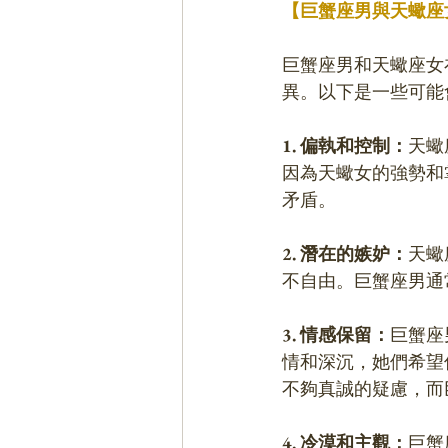
【巨蟹座男與天蠍座
巨蟹座男和天蠍座女
異。以下是一些可能
1. 偏執和控制：
天蠍
因為天蠍女的強勢和
矛盾。
2. 潛在的嫉妒：
天蠍
不自由。巨蟹座男通
3. 情感保留：
巨蟹座
情和深沉，她們希望
不夠真誠的疑慮，而
4. 冷漠和主觀：
巨蟹