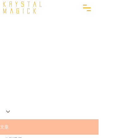
krystal
Magick
文章