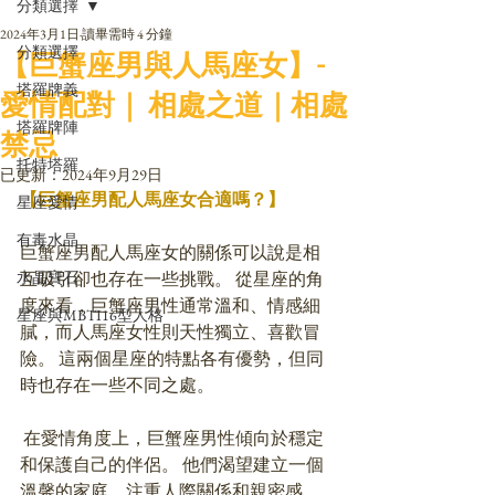
分類選擇
2024年3月1日
讀畢需時 4 分鐘
分類選擇
【巨蟹座男與人馬座女】-
塔羅牌義
愛情配對｜ 相處之道｜相處
塔羅牌陣
禁忌
托特塔羅
已更新：
2024年9月29日
【巨蟹座男配人馬座女合適嗎？】
星座愛情
有毒水晶
巨蟹座男配人馬座女的關係可以說是相
水晶寶石
互吸引卻也存在一些挑戰。 從星座的角
度來看，巨蟹座男性通常溫和、情感細
星座與MBTI16型人格
膩，而人馬座女性則天性獨立、喜歡冒
險。 這兩個星座的特點各有優勢，但同
時也存在一些不同之處。
 在愛情角度上，巨蟹座男性傾向於穩定
和保護自己的伴侶。 他們渴望建立一個
溫馨的家庭，注重人際關係和親密感。 