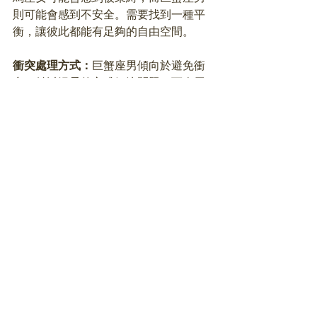
則可能會感到不安全。需要找到一種平
衡，讓彼此都能有足夠的自由空間。
衝突處理方式：
巨蟹座男傾向於避免衝
突，並以溫柔的方式解決問題，而人馬
座女則可能更直接且喜歡坦白直接的溝
通。這可能導致溝通上的摩擦，需要學
習如何在衝突時找到有效的解決方法。
事業和目標：
巨蟹座男通常更注重家庭
和個人的事業發展，而人馬座女則可能
更積極地追尋她們的夢想和目標。這可
能會導致彼此在事業和生活目標上的差
異，需要找到一種共同的理解和支持。
個人空間：
巨蟹座男非常需要一個安全
而舒適的個人空間，以便他們能夠充電
和恢復能量。然而，人馬座女可能更喜