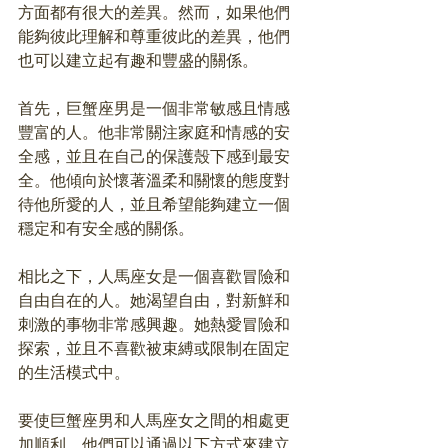
方面都有很大的差異。然而，如果他們
能夠彼此理解和尊重彼此的差異，他們
也可以建立起有趣和豐盛的關係。
首先，巨蟹座男是一個非常敏感且情感
豐富的人。他非常關注家庭和情感的安
全感，並且在自己的保護殼下感到最安
全。他傾向於懷著溫柔和關懷的態度對
待他所愛的人，並且希望能夠建立一個
穩定和有安全感的關係。
相比之下，人馬座女是一個喜歡冒險和
自由自在的人。她渴望自由，對新鮮和
刺激的事物非常感興趣。她熱愛冒險和
探索，並且不喜歡被束縛或限制在固定
的生活模式中。
要使巨蟹座男和人馬座女之間的相處更
加順利，他們可以通過以下方式來建立