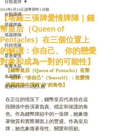
分類選擇
2024年6月24日
讀畢需時 5 分鐘
分類選擇
【塔羅三張牌愛情牌陣｜錢
塔羅牌義
幣皇后（Queen of
塔羅牌陣
Pentacles）在三個位置上
托特塔羅
的解讀：你自己、 你的戀愛
星座愛情
對象和成為一對的可能性】
有毒水晶
【錢幣皇后（Queen of Pentacles）在第
水晶寶石
一張牌：“你自己”（Yourself）：在愛情
塔羅牌陣中理解"你"的角色】
星座與MBTI16型人格
在正位的情況下，錢幣皇后代表你在這
段關係中扮演著負責、穩定和保護的角
色。作為錢幣牌組中的一張牌，她象徵
著物質和實際層面上的豐盛。作為皇后
牌，她也象徵著母性、關愛和照顧。