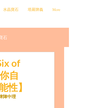
水晶寶石
塔羅牌義
More
寶石
 of
：你自
能性】
塔羅牌陣中理