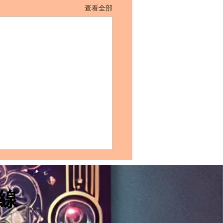
查看全部
羅三張牌愛情牌陣｜錢幣
hree of Pentacles）在三
置上的解讀：你自己、 你
線
（Three of Pentacles）在第
愛對象和成為一對的可能
：“你自己”（Yourself）：在
塔羅牌陣中理解"你"的角色】