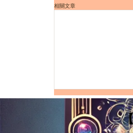
相關文章
【塔羅三張牌愛情牌陣｜錢幣
五（Five of Pentacles）在三
個位置上的解讀：你自己、 你
【錢幣五（Five of Pentacles）在第
的戀愛對象和成為一對的可能
一張牌：“你自己”（Yourself）：在
性】
愛情塔羅牌陣中理解"你"的角色】