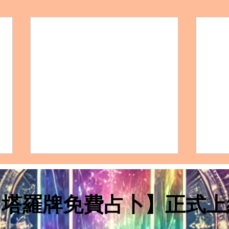
【塔羅三張牌愛情牌陣｜錢幣
【塔
四（Four of Pentacles）在三
三（T
個位置上的解讀：你自己、 你
個位
【塔羅牌免費占卜】正式上
【錢幣四（Four of Pentacles）在第
【錢幣三
的戀愛對象和成為一對的可能
的戀
一張牌：“你自己”（Yourself）：在
一張牌
性】
性】
愛情塔羅牌陣中理解"你"的角色】
愛情