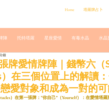
Home
塔羅牌占卜
牌陣
托特塔羅
星座愛情
有毒水晶
水晶
 分鐘
張牌愛情牌陣｜錢幣六（Six
cles）在三個位置上的解讀
的戀愛對象和成為一對的可
Pentacles）在第一張牌：“你自己”（Yourself）：在愛情