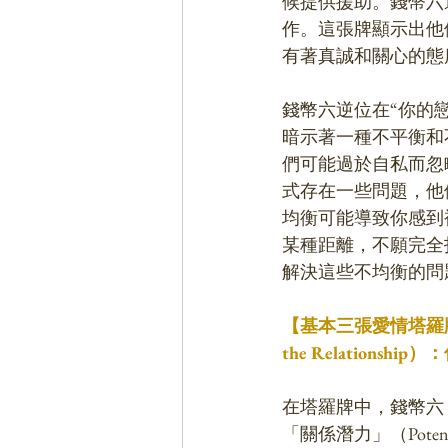
候提供援助。錢幣六
作。這張牌顯示出他
有著真誠和關心的態
錢幣六逆位在“你的
暗示著一種不平衡和
們可能過於自私而忽
式存在一些問題，他
均衡可能導致你感到
某種距離，不願完全
解決這些不均衡的問
【基本三張愛情塔羅牌陣｜錢
the Relation
在塔羅牌中，錢幣六（S
「關係潛力」（Potent