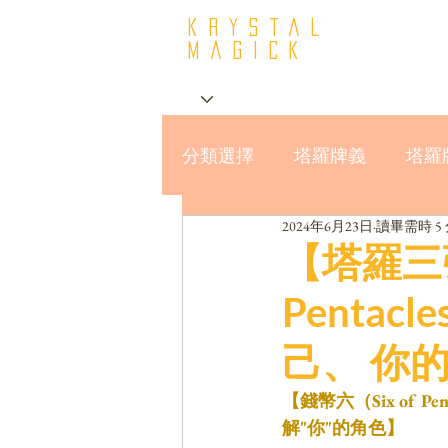
krystal
Magick
分類選擇
塔羅牌義
塔羅
2024年6月23日
讀畢需時 5
星座與MBTI16型人格
【塔羅三
Penta
己、 你
【錢幣六（Six of 
解"你"的角色】