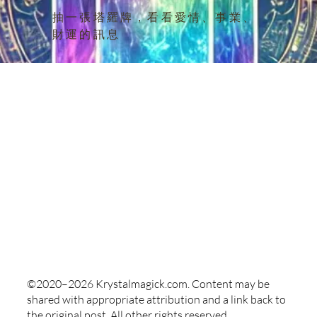
錢幣四正位（Four of Pentacles）在
錢幣三（
抽一張塔羅牌，看看愛情、事業、
“你自己”這個位置上代表著你在這
自己
財運的訊息
段關係中的角色、感受和情感狀
是逆
態。這張牌象徵著保持穩定和安全
扮演
感的需要...
©2020–2026 Krystalmagick.com. Content may be
shared with appropriate attribution and a link back to
the original post. All other rights reserved.