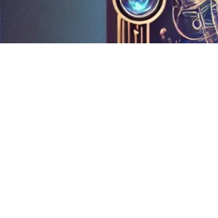
錢幣五（Five of Pentacles）這張牌
通常代表財務上的困難和缺乏。它
在“你自己”這個位置上，無論是正
位還是逆位，都可能代表你在這段
關係中...