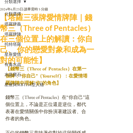
分類選擇
2024年6月23日
讀畢需時 5 分鐘
分類選擇
【塔羅三張牌愛情牌陣｜錢
塔羅牌義
幣三（Three of Pentacles）
塔羅牌陣
在三個位置上的解讀：你自
托特塔羅
己、 你的戀愛對象和成為一
星座愛情
對的可能性】
有毒水晶
【錢幣三（Three of Pentacles）在第一
水晶寶石
張牌：“你自己”（Yourself）：在愛情塔
羅牌陣中理解"你"的角色】
星座與MBTI16型人格
錢幣三（Three of Pentacles）在“你自己”這
個位置上，不論是正位還是逆位，都代
表著在愛情關係中你扮演著建設者、合
作者的角色。
正位的錢幣三意味著你對於這段關係感