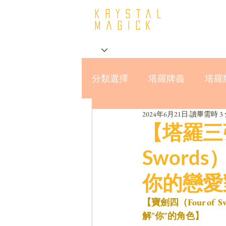
krystal
Magick
分類選擇
塔羅牌義
塔羅
2024年6月21日
讀畢需時 3
星座與MBTI16型人格
【塔羅三張
Swor
你的戀愛
【寶劍四（Four of
解"你"的角色】