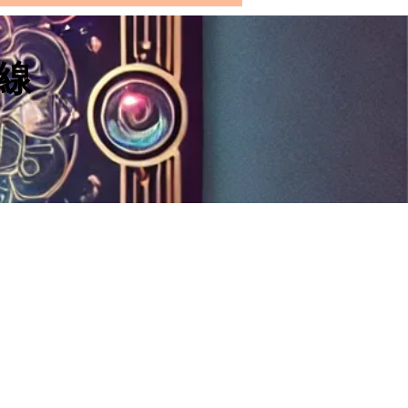
羅三張牌愛情牌陣｜寶劍
Ace of Swords）在三個
上的解讀：你自己、 你的
線
王牌（Ace of Swords）在第
對象和成為一對的可能
：“你自己”（Yourself）：在
塔羅牌陣中理解"你"的角色】
王牌是寶劍牌組中最高位的牌
，象徵力量、洞察力和清晰
當寶劍王牌正位出現在“你自
這個位置上時，它可能代表你
段關係中擁有明確的思考和判
...