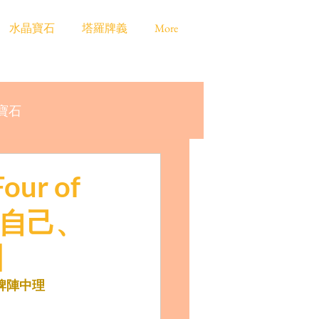
水晶寶石
塔羅牌義
More
寶石
r of
你自己、
】
羅牌陣中理