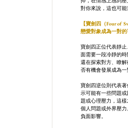
抑，在情感上感到壓
對你來說，這也可能
【寶劍四（Four of Sw
戀愛對象成為一對的
寶劍四正位代表靜止
面需要一段冷靜的時
還在探索對方、瞭解
否有機會發展成為一
寶劍四逆位則代表著
示可能有一些問題或
題或心理壓力，這樣
個人問題或外界壓力
負面影響。