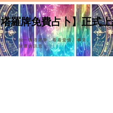
【塔羅三張牌愛情牌陣｜寶劍
【塔
二（Two of Swords）在三個
王牌（
位置上的解讀：你自己、 你的
位置
【塔羅牌免費占卜】正式上
【寶劍二（Two of Swords）在第一
【寶劍
戀愛對象和成為一對的可能
戀愛
張牌：“你自己”（Yourself）：在愛
一張牌
性】
性】
情塔羅牌陣中理解"你"的角色】 寶
愛情
劍二代表著在關係中的“你”正面臨
寶劍
抽一張塔羅牌，看看愛情、事業、
一個困境或是抉擇。無論正位或逆
之一
財運的訊息
位，寶劍二都暗示著你處於一種雙
度。
方面對的情境中。...
己”
在這
斷能力