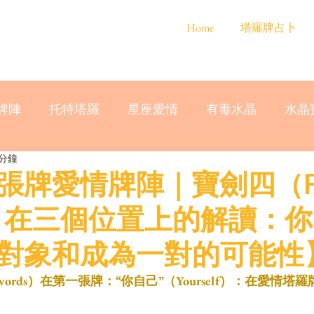
Home
塔羅牌占卜
牌陣
托特塔羅
星座愛情
有毒水晶
水晶
 分鐘
牌愛情牌陣｜寶劍四（Fou
ds）在三個位置上的解讀：
對象和成為一對的可能性
 Swords）在第一張牌：“你自己”（Yourself）：在愛情塔