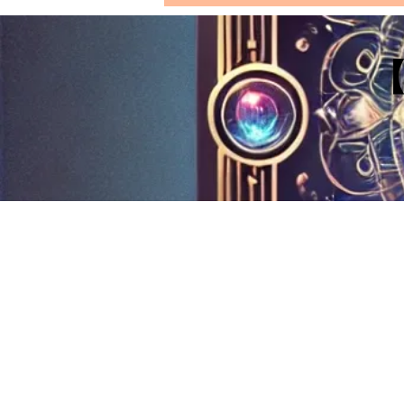
【塔羅三張牌愛情牌陣｜寶劍
三（Three of Swords）在三個
位置上的解讀：你自己、 你的
【寶劍三（Three of Swords）在第
戀愛對象和成為一對的可能
一張牌：“你自己”（Yourself）：在
性】
愛情塔羅牌陣中理解"你"的角色】
寶劍三牌在“你自己”這個位置上代
表著傷痛、心碎和悲傷。無論是正
位還是逆位，它都意味著你在這段
關係中正處於一種痛苦或苦悶的情
感狀態。...