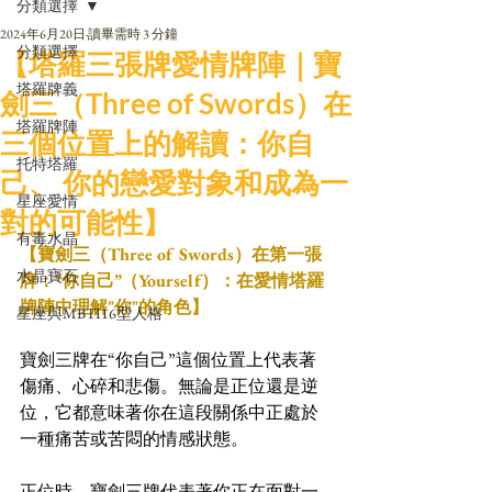
分類選擇
2024年6月20日
讀畢需時 3 分鐘
分類選擇
【塔羅三張牌愛情牌陣｜寶
塔羅牌義
劍三（Three of Swords）在
塔羅牌陣
三個位置上的解讀：你自
托特塔羅
己、 你的戀愛對象和成為一
星座愛情
對的可能性】
有毒水晶
【寶劍三（Three of Swords）在第一張
水晶寶石
牌：“你自己”（Yourself）：在愛情塔羅
牌陣中理解"你"的角色】
星座與MBTI16型人格
寶劍三牌在“你自己”這個位置上代表著
傷痛、心碎和悲傷。無論是正位還是逆
位，它都意味著你在這段關係中正處於
一種痛苦或苦悶的情感狀態。
正位時，寶劍三牌代表著你正在面對一