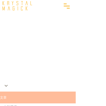
krystal
Magick
文章