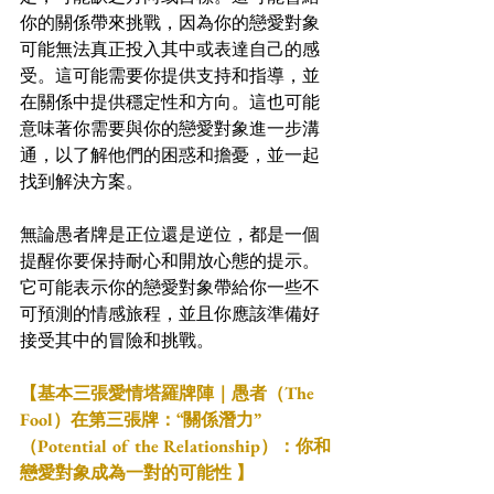
你的關係帶來挑戰，因為你的戀愛對象
可能無法真正投入其中或表達自己的感
受。這可能需要你提供支持和指導，並
在關係中提供穩定性和方向。這也可能
意味著你需要與你的戀愛對象進一步溝
通，以了解他們的困惑和擔憂，並一起
找到解決方案。
無論愚者牌是正位還是逆位，都是一個
提醒你要保持耐心和開放心態的提示。
它可能表示你的戀愛對象帶給你一些不
可預測的情感旅程，並且你應該準備好
接受其中的冒險和挑戰。
【基本三張愛情塔羅牌陣｜愚者（The 
Fool）在第三張牌：“關係潛力”
（Potential of the Relationship）：你和
戀愛對象成為一對的可能性 】