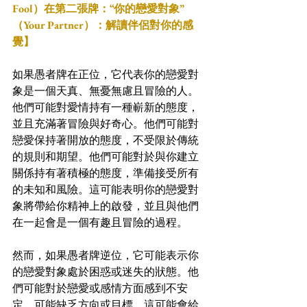
Fool）在第二張牌：“你的戀愛對象”
（Your Partner）：解讀伴侶對你的感
覺】
如果愚者牌在正位，它代表你的戀愛對
象是一個天真、無憂無慮且冒險的人。
他們可能對愛情持有一種嶄新的態度，
並且充滿著冒險與好奇心。他們可能對
戀愛保持著開放的態度，不受限於傳統
的規則和期望。他們可能對於與你建立
關係持有著積極的態度，準備接受所有
的未知和風險。這可能表明你的戀愛對
象將帶給你精神上的啟發，並且與他們
在一起會是一個有趣且冒險的過程。
然而，如果愚者牌逆位，它可能表示你
的戀愛對象處於困惑或迷失的狀態。他
們可能對於戀愛或感情方面感到不安
定，可能缺乏方向或目標。這可能會給